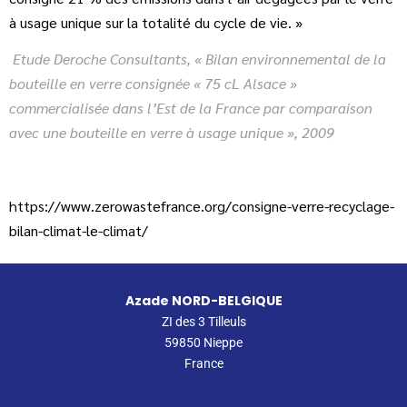
à usage unique sur la totalité du cycle de vie. »
Etude Deroche Consultants, « Bilan environnemental de la
bouteille en verre consignée « 75 cL Alsace »
commercialisée dans l’Est de la France par comparaison
avec une bouteille en verre à usage unique », 2009
https://www.zerowastefrance.org/consigne-verre-recyclage-
bilan-climat-le-climat/
Azade NORD-BELGIQUE
ZI des 3 Tilleuls
59850 Nieppe
France