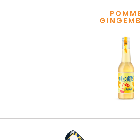
POMM
GINGEM