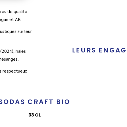
res de qualité
Vegan et AB
stiques sur leur
LEURS ENGA
(2024), haies
 mésanges.
es respectueux
SODAS CRAFT BIO
33 CL