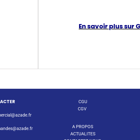
En savoir plus sur 
ACTER
CGU
CGV
rcial@azade.fr
A PROPOS
andes@azade.fr
ACTUALITES