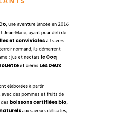
LLANTS
 Co
, une aventure lancée en 2016
 Jean-Marie, ayant pour défi de
les et conviviales
à travers
terroir normand, ils démarrent
me : jus et nectars
le Coq
houette
et bières
Les Deux
nt élaborées à partir
ue, avec des pommes et fruits de
e des
boissons certifiées bio,
naturels
aux saveurs délicates,
.