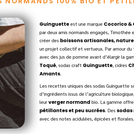
 NORMANDS 100% BIO ET PÉTI
Guinguette
est une marque
Cocorico &
par deux amis normands engagés, Timothée et
créer des
boissons artisanales, naturel
un projet collectif et vertueux. Par amour du 
avec des jus de pomme avant d’élargir la gam
Toqué
, sodas craft
Guinguette
, cidres
C
Amants
.
Les recettes uniques des sodas Guinguette so
d’ingrédients issus de l’agriculture biologiq
leur
verger normand
bio. La gamme offr
pétillantes et peu sucrées
. Des
sodas 
avec des notes acidulées, épicées et florales