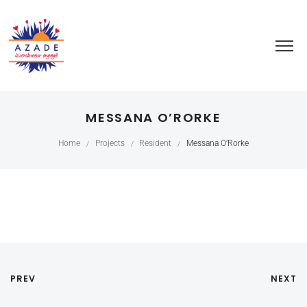
MESSANA O’RORKE
Home
Projects
Resident
Messana O’Rorke
/
/
/
PREV
NEXT